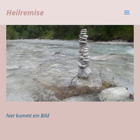
Zum
Heilremise
Inhalt
Mai
springen
Men
hier kommt ein Bild